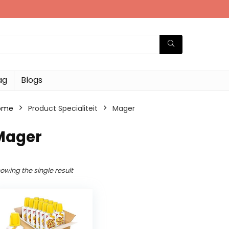
ag
Blogs
ome
Product Specialiteit
‎Mager
‎Mager
owing the single result