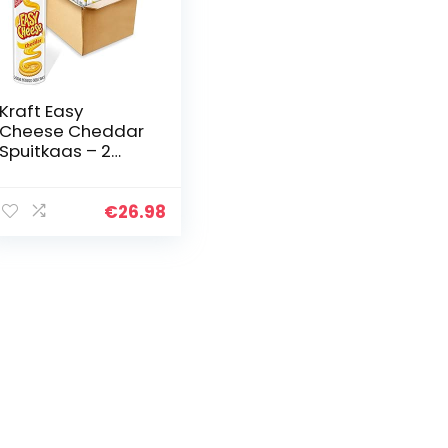
Kraft Easy
Cheese Cheddar
Spuitkaas – 2
stuks (2 x 227 g)
€
26.98