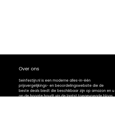
Over ons
Seinfestijn.nl is een moderne alles-in-één
prijsvergelijkings- en beoordelingswebsite die de
beste deals biedt die beschikbaar zijn op amazon en u
op de hoogte houdt via de laatst toegevoegde blogs.
Alle afbeeldingen zijn auteursrechtelijk beschermd
door hun respectievelijke eigenaren. Alle geciteerde
inhoud is afgeleid van hun respectievelijke bronnen.