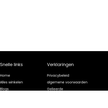
Snelle links
Verklaringen
Home
Privacybeleid
Alles winkelen
algemene voorwaarden
Blogs
Gelieerde
openbaarmaking
Onze webshops
Adverteren