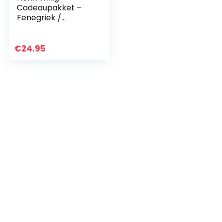
Cadeaupakket –
Fenegriek /
kaasschaaf /
mosterd
€
24.95