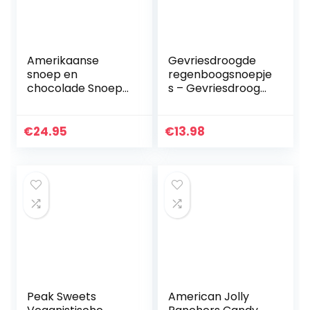
Amerikaanse
Gevriesdroogde
snoep en
regenboogsnoepje
chocolade Snoep
s – Gevriesdroogd
Box – Klassieke
snoep – Lekker en
USA Merken,
heerlijk
Lekkere Snoep en
Astronautenvoeds
€
24.95
€
13.98
Chocolade,
el, gevriesdroogd
Perfecte Gift voor
voedsel…
Kinderen…
Peak Sweets
American Jolly