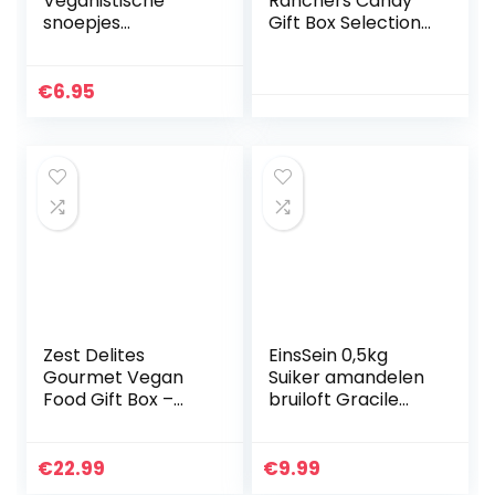
Veganistische
Ranchers Candy
snoepjes
Gift Box Selection
geschenkdoos
– USA Jolly
voor kinderen –
Rancher Hard
Retro snoepdoos
Candy & Chewy
€
6.95
met assortiment
Candy –
oude
Geschenkmand
schoolsnoepjes…
voor…
Zest Delites
EinsSein 0,5kg
Gourmet Vegan
Suiker amandelen
Food Gift Box –
bruiloft Gracile
Turkish Delight
midi wit mat
Candy Box, Fruit
suikerbonen wit
Ingredients;
bruitssuiker
€
22.99
€
9.99
Orange, Vanilla,
dragees confetti