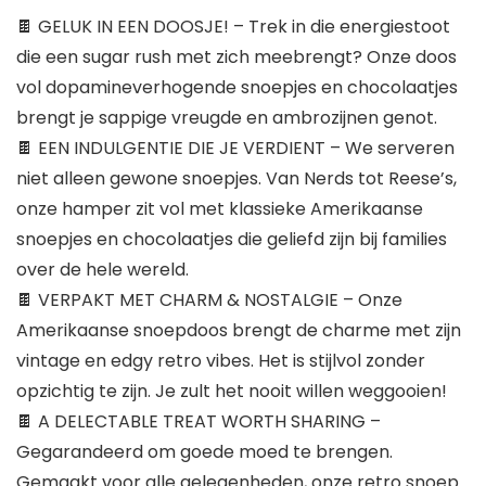
🍫 GELUK IN EEN DOOSJE! – Trek in die energiestoot
die een sugar rush met zich meebrengt? Onze doos
vol dopamineverhogende snoepjes en chocolaatjes
brengt je sappige vreugde en ambrozijnen genot.
🍫 EEN INDULGENTIE DIE JE VERDIENT – We serveren
niet alleen gewone snoepjes. Van Nerds tot Reese’s,
onze hamper zit vol met klassieke Amerikaanse
snoepjes en chocolaatjes die geliefd zijn bij families
over de hele wereld.
🍫 VERPAKT MET CHARM & NOSTALGIE – Onze
Amerikaanse snoepdoos brengt de charme met zijn
vintage en edgy retro vibes. Het is stijlvol zonder
opzichtig te zijn. Je zult het nooit willen weggooien!
🍫 A DELECTABLE TREAT WORTH SHARING –
Gegarandeerd om goede moed te brengen.
Gemaakt voor alle gelegenheden, onze retro snoep