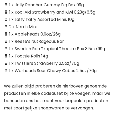
🍫 1 x Jolly Rancher Gummy Big Box 99g
🍫 1 x Kool Aid Strawberry and Kiwi 0.23g/6.5g
🍫 1 x Laffy Taffy Assorted Minis 10g
🍫 2 x Nerds Mini
🍫 1 x Appleheads 0.9oz/26g
🍫 1 x Reese’s NutRageous Bar
🍫 1 x Swedish Fish Tropical Theatre Box 3.5oz/99g
🍫 1 x Tootsie Rolls 14g
🍫 1 x Twizzlers Strawberry 2.5oz/70g
🍫 1 x Warheads Sour Chewy Cubes 2.5oz/70g
We zullen altijd proberen de hierboven genoemde
producten in elke cadeauset bij te voegen, maar we
behouden ons het recht voor bepaalde producten
met soortgelijke snoepwaren te vervangen.