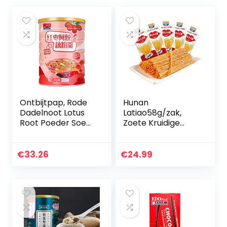
Ontbijtpap, Rode
Hunan
Dadelnoot Lotus
Latiao58g/zak,
Root Poeder Soep,
Zoete Kruidige
Instant noot en
Smaak Chinese
Lotus Wortel
Kruidige Snack,
Poeder, Gezonde
Pittige Strip Kleine
€
33.26
€
24.99
Maaltijd
Gluten, Snacks
Vervanging…
Instant Snacks…