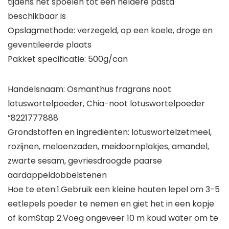
tijdens het spoelen tot een heldere pasta
beschikbaar is
Opslagmethode: verzegeld, op een koele, droge en
geventileerde plaats
Pakket specificatie: 500g/can
Handelsnaam: Osmanthus fragrans noot
lotuswortelpoeder, Chia-noot lotuswortelpoeder
”8221777888
Grondstoffen en ingrediënten: lotuswortelzetmeel,
rozijnen, meloenzaden, meidoornplakjes, amandel,
zwarte sesam, gevriesdroogde paarse
aardappeldobbelstenen
Hoe te eten:1.Gebruik een kleine houten lepel om 3-5
eetlepels poeder te nemen en giet het in een kopje
of komStap 2.Voeg ongeveer 10 m koud water om te