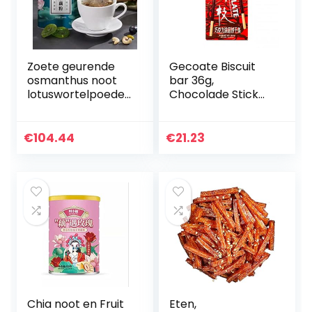
Zoete geurende
Gecoate Biscuit
osmanthus noot
bar 36g,
lotuswortelpoeder,
Chocolade Stick
instant pap
Dessert, Lange
vervanger,
Biscuit Sandwich
gezonde en
bar, Online rode
€
104.44
€
21.23
voedzame ontbijt
Snacks, Leisure
lotuswortel…
Food…
Chia noot en Fruit
Eten,