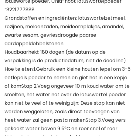
lotuswortelpoeder, Chia-noot lotuswortelpoeder
”8221777888
Grondstoffen en ingrediënten: lotuswortelzetmeel,
rozijnen, meloenzaden, meidoornplakjes, amandel,
zwarte sesam, gevriesdroogde paarse
aardappeldobbelstenen
Houdbaarheid: 180 dagen (de datum op de
verpakking is de productiedatum, niet de deadline)
Hoe te eten:1.Gebruik een kleine houten lepel om 3-5
eetlepels poeder te nemen en giet het in een kopje
of komStap 2.Voeg ongeveer 10 m koud water om te
smelten, het water nat over de lotuswortel poeder
kan niet te veel of te weinig zijn; Deze stap kan niet
worden weggelaten, zoals direct toevoegen van
heet water zal geen pasta makenStap 3.Voeg vers
gekookt water boven 9 5°C en roer snel of roer