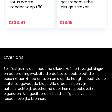
Lotus Wortel
gastronomische
Poeder Soep (500
pittige stroken
g), Witte Schimmel
gemengde spree
Lotus Wortel
jeugd nostalgische
Poeder Soep, Rose
casual snacks
€
103.41
€
18.18
Lotus Wortel
snacks groot
Poeder…
pakket 4
verpakkingen…
Over ons
Seinfestijn.nl is een moderne alles-in-één prijsvergelijkings-
en beoordelingswebsite die de beste deals biedt die
beschikbaar zijn op amazon en u op de hoogte houdt via de
laatst toegevoegde blogs. Alle afbeeldingen zijn
auteursrechtelijk beschermd door hun respectievelijke
eigenaren. Alle geciteerde inhoud is afgeleid van hun
respectievelijke bronnen.