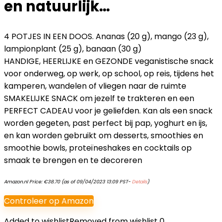
en natuurlijk…
4 POTJES IN EEN DOOS. Ananas (20 g), mango (23 g),
lampionplant (25 g), banaan (30 g)
HANDIGE, HEERLIJKE en GEZONDE veganistische snack
voor onderweg, op werk, op school, op reis, tijdens het
kamperen, wandelen of vliegen naar de ruimte
SMAKELIJKE SNACK om jezelf te trakteren en een
PERFECT CADEAU voor je geliefden. Kan als een snack
worden gegeten, past perfect bij pap, yoghurt en ijs,
en kan worden gebruikt om desserts, smoothies en
smoothie bowls, proteïneshakes en cocktails op
smaak te brengen en te decoreren
Amazon.nl Price:
€
38.70
(as of 09/04/2023 13:09 PST-
Details
)
Controleer op Amazon
Added to wishlist
Removed from wishlist
0