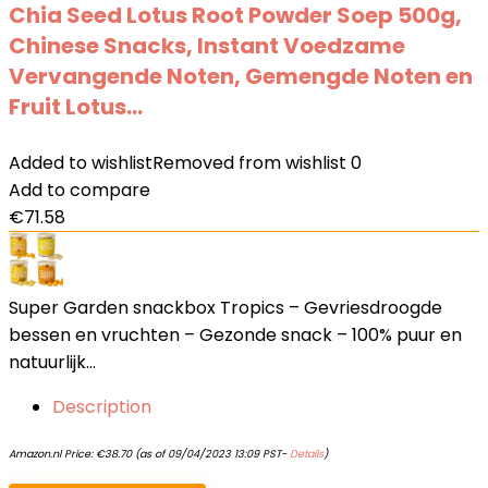
Chia Seed Lotus Root Powder Soep 500g,
Chinese Snacks, Instant Voedzame
Vervangende Noten, Gemengde Noten en
Fruit Lotus…
Added to wishlist
Removed from wishlist
0
Add to compare
€
71.58
Super Garden snackbox Tropics – Gevriesdroogde
bessen en vruchten – Gezonde snack – 100% puur en
natuurlijk…
Description
Amazon.nl Price:
€
38.70
(as of 09/04/2023 13:09 PST-
Details
)