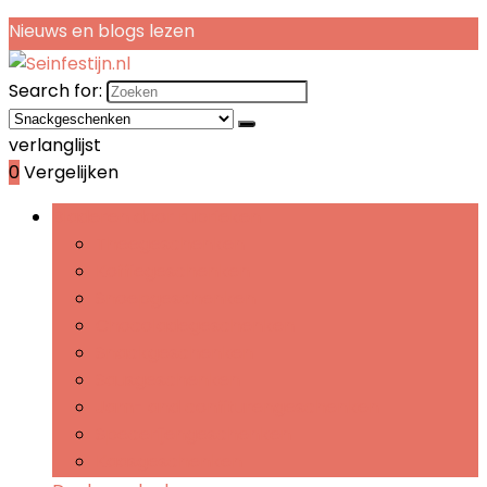
Nieuws en blogs lezen
Search for:
verlanglijst
0
Vergelijken
Bladeren door rubrieken
Theegeschenken
Koffiegeschenken
Snoepgeschenken
Chocoladegeschenken
Snackgeschenken
Sausgeschenken
Jam- and confiturengeschenken
Specerijengeschenken
Kaasgeschenken