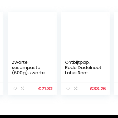
Zwarte
Ontbijtpap,
sesampasta
Rode Dadelnoot
(600g), zwarte
Lotus Root
sesamwalnoot
Poeder Soep,
moerbeipoeder,
Instant noot en
zwart
Lotus Wortel
€
71.82
€
33.26
bonenmeel,
Poeder,
Instant
Gezonde
ontbijtpoeder,
Maaltijd
granen, diverse…
Vervanging…