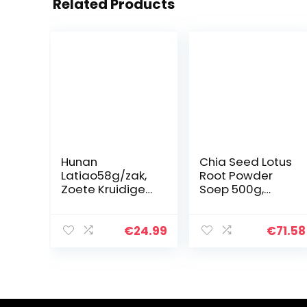
Related Products
Hunan
Chia Seed Lotus
Latiao58g/zak,
Root Powder
Zoete Kruidige
Soep 500g,
Smaak Chinese
Chinese Snacks,
Kruidige Snack,
Instant
Pittige Strip
Voedzame
€
24.99
€
71.58
Kleine Gluten,
Vervangende
Snacks Instant
Noten,
Snacks…
Gemengde
Noten en Fruit
Lotus…