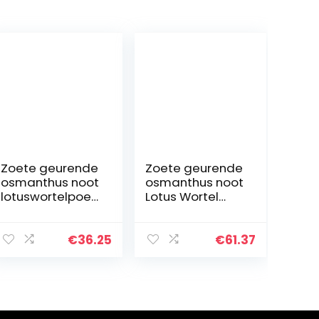
Zoete geurende
Zoete geurende
osmanthus noot
osmanthus noot
lotuswortelpoed
Lotus Wortel
er, instant pap
Poeder
vervanger,
350g/blik,
gezonde en
Gezonde en
€
36.25
€
61.37
voedzame
voedzame
ontbijt
Ontbijt Pap, rood
lotuswortel…
Date Lotus
Root…