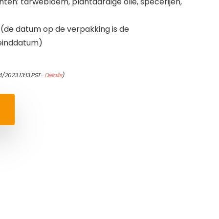
ten: tarwebloem, plantaardige olie, specerijen,
(de datum op de verpakking is de
 einddatum)
/2023 13:13 PST-
Details
)