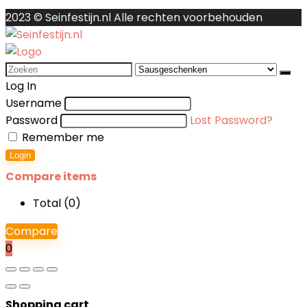
2023 © Seinfestijn.nl Alle rechten voorbehouden
Search
for:
Log In
Username
Password
Lost Password?
Remember me
Login
Compare items
Total (
0
)
Compare
0
Shopping cart