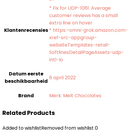
-*
* Fix for UDP-1061. Average
customer reviews has a small
extra line on hover
Klantenrecensies
* https:–omni-grok.amazon.com-
xref-src-appgroup-
websiteTemplates-retail-
SoftlinesDetailPageAssets-udp-
intl-lo
Datum eerste
6 april 2022
beschikbaarheid
Brand
Merk: Melt Chocolates
Related Products
Added to wishlist
Removed from wishlist
0