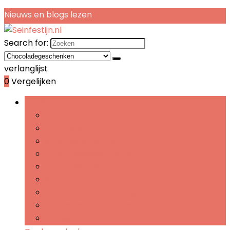
Nieuws en blogs lezen
Search for:
verlanglijst
0
Vergelijken
Bladeren door rubrieken
Theegeschenken
Koffiegeschenken
Snoepgeschenken
Chocoladegeschenken
Snackgeschenken
Sausgeschenken
Jam- and confiturengeschenken
Specerijengeschenken
Kaasgeschenken