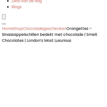
Deal van de dag
Blogs
Home
Shop
Chocoladegeschenken
Orangettes –
Sinaasappelschillen bedekt met chocolade | Smelt
Chocolates | London’s Most Luxurious