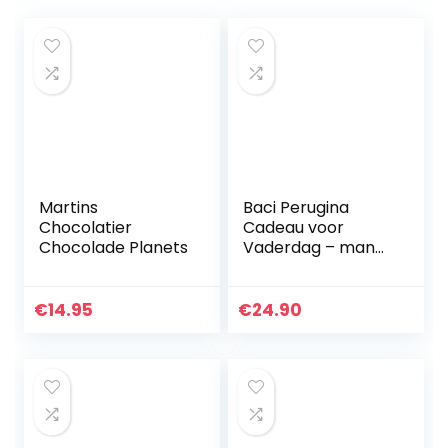
Martins
Baci Perugina
Chocolatier
Cadeau voor
Chocolade Planets
Vaderdag – mand
met 175 g kussen
Perugina +
teddybeer +
€
14.95
€
24.90
kunstkerstster