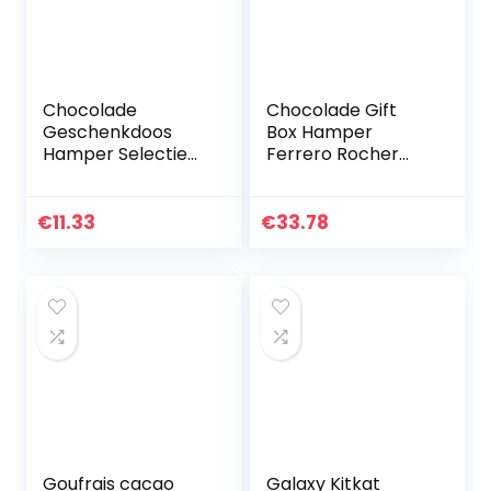
Chocolade
Chocolade Gift
Geschenkdoos
Box Hamper
Hamper Selectie
Ferrero Rocher
Cadbury Nestle
Lindt Boeket
Petsonalised
Verjaardagscadea
Zuivelmelk Twirl
u Cadbury
€
11.33
€
33.78
Reece’s Kinder
Snoepjes Snoep
Bueno Snoep
Snoep…
Goufrais cacao
Galaxy Kitkat