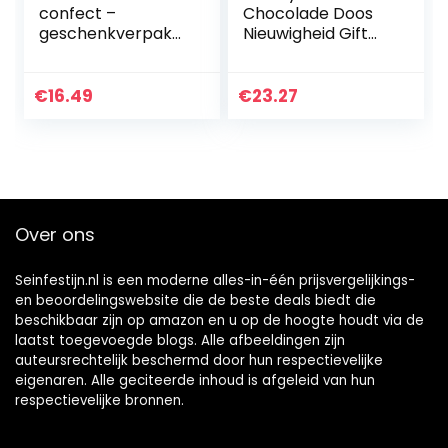
confect –
Chocolade Doos
geschenkverpakki
Nieuwigheid Gift
ng 32 stuks 250g
Hamper
Onbeleefd
Grappige Brutale
€
16.49
€
23.27
Wrappers
Over ons
Seinfestijn.nl is een moderne alles-in-één prijsvergelijkings-
en beoordelingswebsite die de beste deals biedt die
beschikbaar zijn op amazon en u op de hoogte houdt via de
laatst toegevoegde blogs. Alle afbeeldingen zijn
auteursrechtelijk beschermd door hun respectievelijke
eigenaren. Alle geciteerde inhoud is afgeleid van hun
respectievelijke bronnen.