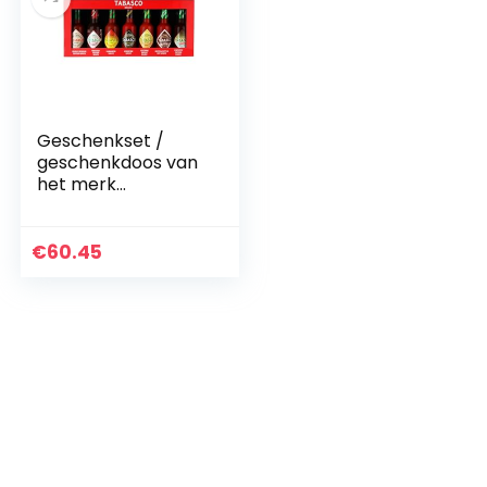
Geschenkset /
geschenkdoos van
het merk
TABASCO®
‘BURNING
FLAVOURS’ 7 x 148
€
60.45
ml glazen flessen
met zeven zeer
scherpe en…