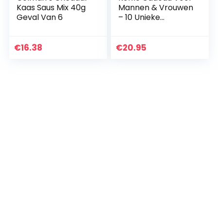
Kaas Saus Mix 40g
Mannen & Vrouwen
Geval Van 6
– 10 Unieke
Koffiezakjes Set
Met Premium
Gemalen Koffie Uit
€
16.38
€
20.95
De Hele Wereld
Voor…