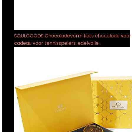
SOULGOODS Chocoladevorm fiets chocolade voor 
cadeau voor tennisspelers, edelvolle…
€
9.99