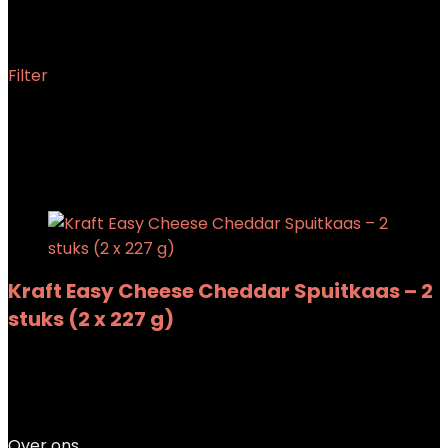
‎227 Gram
Filter
Showing the single result
Added to wishlist
Removed from wishlist
0
Add to compare
Kraft Easy Cheese Cheddar Spuitkaas – 2
stuks (2 x 227 g)
Added to wishlist
Removed from wishlist
0
Add to compare
€
26.98
Over ons