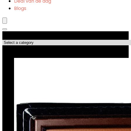
Deal van de dag
Blogs
Productcategorieën
Topdeals!!