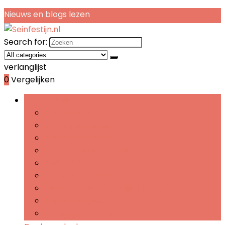
Nieuws en blogs lezen
Search for:
verlanglijst
0
Vergelijken
Bladeren door rubrieken
Theegeschenken
Koffiegeschenken
Snoepgeschenken
Chocoladegeschenken
Snackgeschenken
Sausgeschenken
Jam- and confiturengeschenken
Specerijengeschenken
Kaasgeschenken