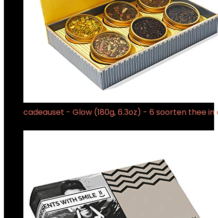
cadeauset - Glow (180g, 6.3oz) - 6 soorten thee i
€
34.99