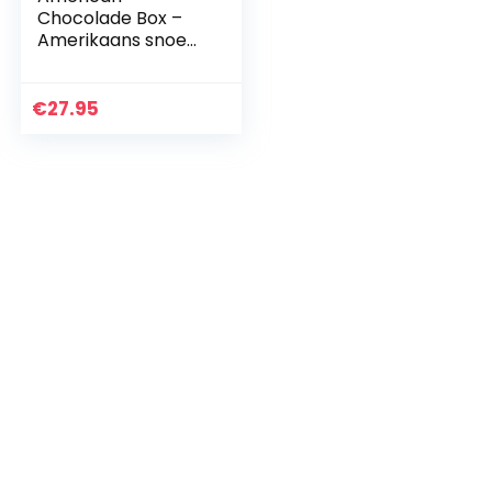
Chocolade Box –
Amerikaans snoep
– All American
Candy cadeau voor
verjaardag,
€
27.95
Kerstmis,
Halloween