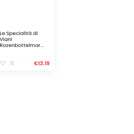
Le Specialità di
Viani
Rozenbottelmark,
100% fruit,
verpakking van 2
(2 x 290 g)
€
13.19