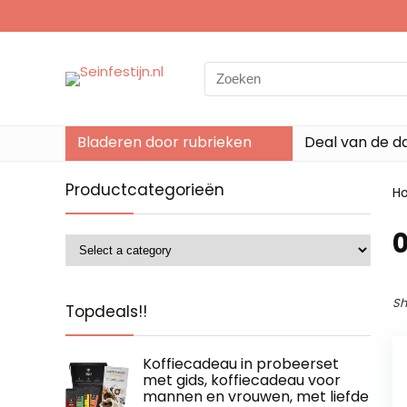
Search
for:
Bladeren door rubrieken
Deal van de d
Productcategorieën
H
‎
Sh
Topdeals!!
Koffiecadeau in probeerset
met gids, koffiecadeau voor
mannen en vrouwen, met liefde