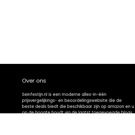
Over ons
Seinfestijn.nl is een moderne alles-in-één
prijsvergelijkings- en beoordelingswebsite die de
beste deals biedt die beschikbaar zijn op amazon en u
op de hoogte houdt via de laatst toegevoegde blogs.
Alle afbeeldingen zijn auteursrechtelijk beschermd
door hun respectievelijke eigenaren. Alle geciteerde
inhoud is afgeleid van hun respectievelijke bronnen.