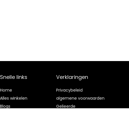
Snelle links
Verklaringen
Home
Privacybeleid
Alles winkelen
algemene voorwaarden
Blogs
Gelieerde
openbaarmaking
Onze webshops
Adverteren