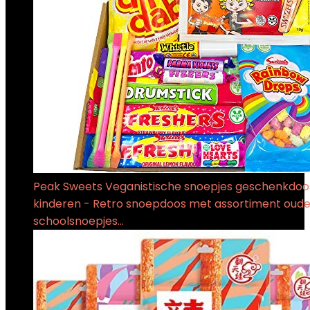
Peak Sweets Veganistische snoepjes geschenkdoo
kinderen - Retro snoepdoos met assortiment oud
schoolsnoepjes…
€
6.95