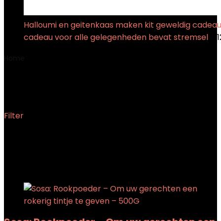
Halloumi en geitenkaas maken kit geweldig cadea
cadeau voor alle gelegenheden bevat stremsel
€
1
Home
Product Gewicht
‎0.5 Kilogram
‎0.5 Kilogram
Filter
Showing the single result
Added to wishlist
Removed from wishlist
0
Add to compare