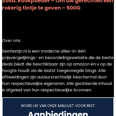
Sosa: Rookpoeder – Om uw gerechten een
rokerig tintje te geven – 500G
Added to wishlist
Removed from wishlist
0
Add to compare
€
33.85
Over ons
Seinfestijn.nl is een moderne alles-in-één
prijsvergelijkings- en beoordelingswebsite die de beste
deals biedt die beschikbaar zijn op amazon en u op de
hoogte houdt via de laatst toegevoegde blogs. Alle
afbeeldingen zijn auteursrechtelijk beschermd door
hun respectievelijke eigenaren. Alle geciteerde inhoud
is afgeleid van hun respectievelijke bronnen.
WORD LID VAN ONZE MAILLIJST VOOR BEST
Aanbiedingen