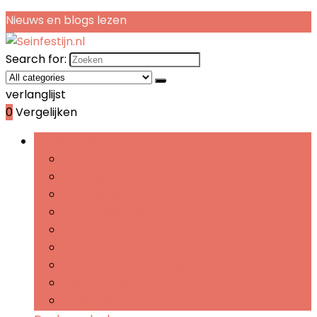
Nieuws en blogs lezen
Search for:
verlanglijst
0
Vergelijken
Bladeren door rubrieken
Theegeschenken
Koffiegeschenken
Snoepgeschenken
Chocoladegeschenken
Snackgeschenken
Sausgeschenken
Jam- and confiturengeschenken
Specerijengeschenken
Kaasgeschenken