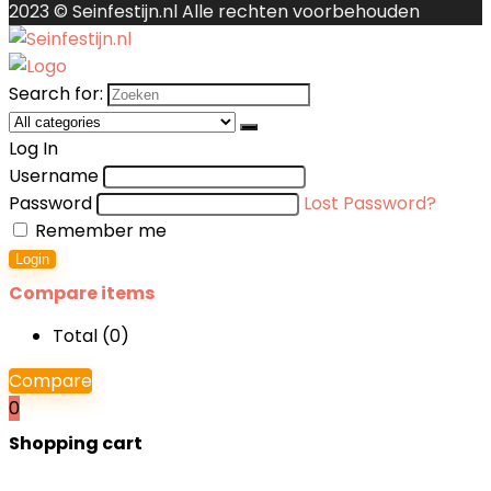
2023 © Seinfestijn.nl Alle rechten voorbehouden
Search for:
Log In
Username
Password
Lost Password?
Remember me
Login
Compare items
Total (
0
)
Compare
0
Shopping cart