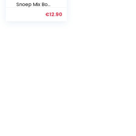
Snoep Mix Box
I 13-delige
€
12.90
lekkere
snoepkist
voor kinderen
en
volwassenen I
perfect
cadeau-idee
I…