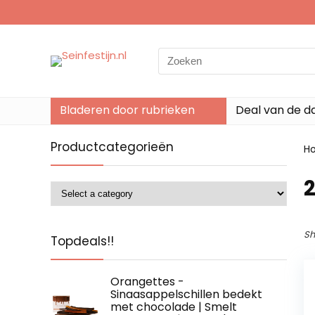
Search
for:
Bladeren door rubrieken
Deal van de d
Productcategorieën
H
2
Sh
Topdeals!!
Orangettes -
Sinaasappelschillen bedekt
met chocolade | Smelt