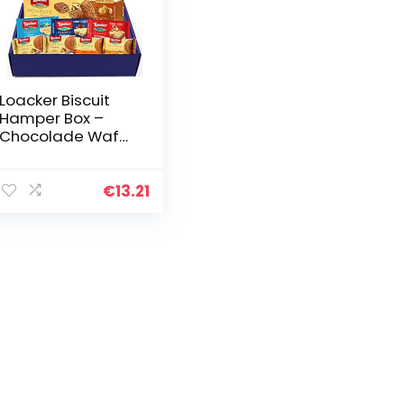
Loacker Biscuit
Hamper Box –
Chocolade Wafer
Biscuits Variëteit
– All-Occasion
Snoep & Koekjes
€
13.21
Geschenkset voor
Mannen…