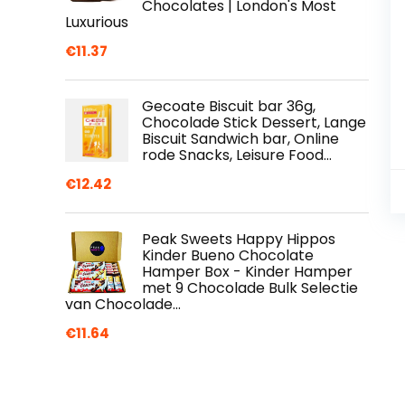
Chocolates | London's Most
Luxurious
€
11.37
Gecoate Biscuit bar 36g,
Chocolade Stick Dessert, Lange
Biscuit Sandwich bar, Online
rode Snacks, Leisure Food…
€
12.42
Peak Sweets Happy Hippos
Kinder Bueno Chocolate
Hamper Box - Kinder Hamper
met 9 Chocolade Bulk Selectie
van Chocolade…
€
11.64