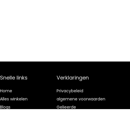
Snelle links
Verklaringen
Home
Privacybeleid
Alles winkelen
algemene voorwaarden
Blogs
Gelieerde
openbaarmaking
Onze webshops
Adverteren