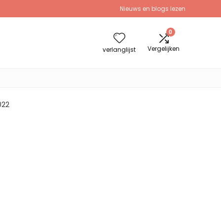
Nieuws en blogs lezen
0
Vergelijken
verlanglijst
022