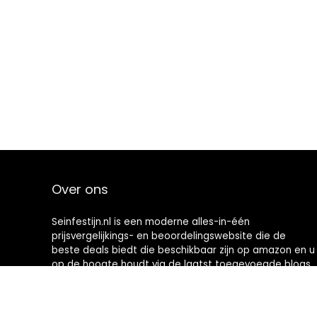
Over ons
Seinfestijn.nl is een moderne alles-in-één
prijsvergelijkings- en beoordelingswebsite die de
beste deals biedt die beschikbaar zijn op amazon en u
op de hoogte houdt via de laatst toegevoegde blogs.
Alle afbeeldingen zijn auteursrechtelijk beschermd
door hun respectievelijke eigenaren. Alle geciteerde
inhoud is afgeleid van hun respectievelijke bronnen.