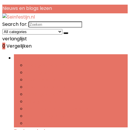
Nieuws en blogs lezen
Search for:
verlanglijst
0
Vergelijken
Bladeren door rubrieken
Theegeschenken
Koffiegeschenken
Snoepgeschenken
Chocoladegeschenken
Snackgeschenken
Sausgeschenken
Jam- and confiturengeschenken
Specerijengeschenken
Kaasgeschenken