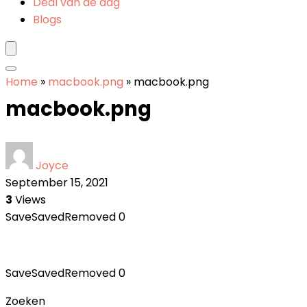
Deal van de dag
Blogs
Home
»
macbook.png
»
macbook.png
macbook.png
Joyce
September 15, 2021
3
Views
Save
Saved
Removed
0
Save
Saved
Removed
0
Zoeken