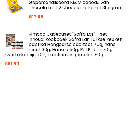
Gepersonaliseerd M&M cadeau van
chocola met 2 chocolade repen 315 gram
€
17.95
Rimoco Cadeauset "Sofra Lar" - set
inhoud: kookboek Sofra Lar Turkse keuken,
paprika Hongaarse edelzoet 70g, nane
munt 30g, Harissa 50g, Pul Beber 70g,
zwarte komijn 70g, kruiskomijn gemalen 50g
€
61.90
VAHDAM, Theeassortiment- 50
theezakjes | 25 piramidezakjes, volledige
theebladeren, 2 porties per zakje | 100…
€
24.99
Guylian zeevruchten, per stuk verpakt (1 x
500 g)