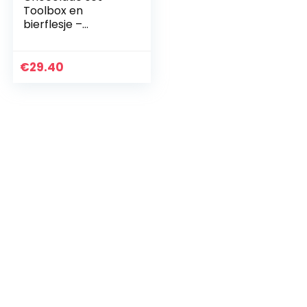
Toolbox en
bierflesje –
Chocolade
gereedschap en
chocolade
€
29.40
bierflesje |
Geschenkidee voor
mannen | Cadeau…