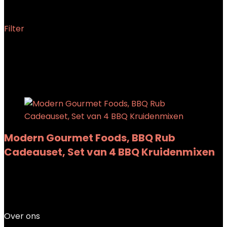
Filter
Showing the single result
Added to wishlist
Removed from wishlist
0
Add to compare
Modern Gourmet Foods, BBQ Rub
Cadeauset, Set van 4 BBQ Kruidenmixen
Added to wishlist
Removed from wishlist
0
Add to compare
€
14.99
Over ons