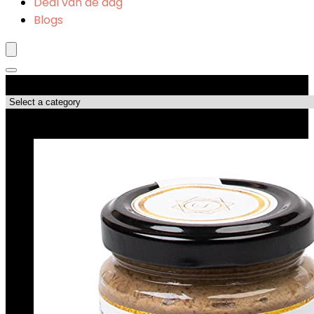
Deal van de dag
Blogs
Productcategorieën
Topdeals!!