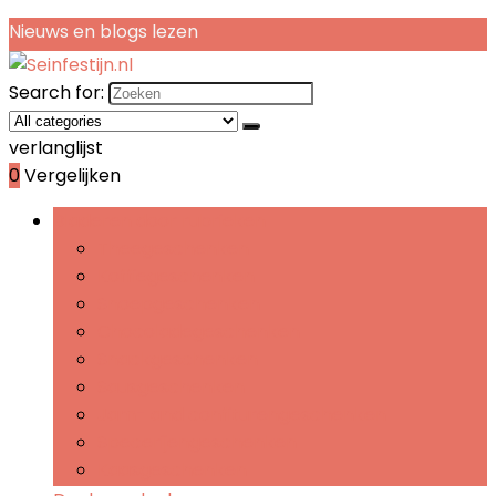
Nieuws en blogs lezen
Search for:
verlanglijst
0
Vergelijken
Bladeren door rubrieken
Theegeschenken
Koffiegeschenken
Snoepgeschenken
Chocoladegeschenken
Snackgeschenken
Sausgeschenken
Jam- and confiturengeschenken
Specerijengeschenken
Kaasgeschenken