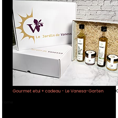
Gourmet etui + cadeau - Le Vanesa-Garten
€
38.9
Home
Product Gewicht
‎132 Gram
‎132 Gram