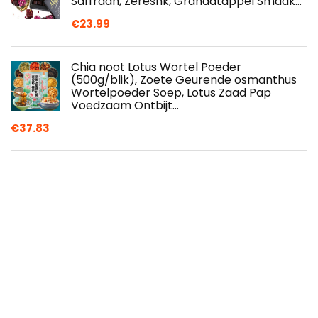
Saffraan, Zereshk, Granaatappel Smaak…
€
23.99
Chia noot Lotus Wortel Poeder
(500g/blik), Zoete Geurende osmanthus
Wortelpoeder Soep, Lotus Zaad Pap
Voedzaam Ontbijt…
€
37.83
Dagashi Japanse snoepgeschenken, 30
stuks, lief assortiment met Japanse kitkat
€
21.00
Chocolade Gift Box Hamper Ferrero
Rocher Lindt Boeket Verjaardagscadeau
Cadbury Snoepjes Snoep
€
33.78