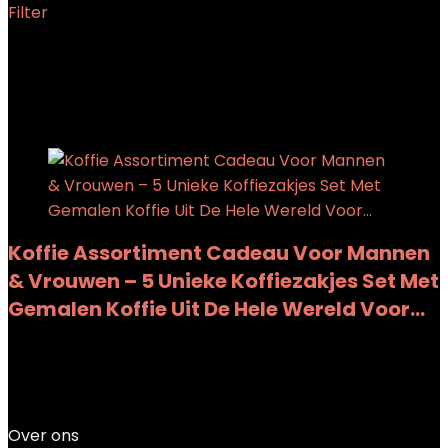
Filter
Showing the single result
Added to wishlist
Removed from wishlist
0
Add to compare
Koffie Assortiment Cadeau Voor Mannen
& Vrouwen – 5 Unieke Koffiezakjes Set Met
Gemalen Koffie Uit De Hele Wereld Voor…
Added to wishlist
Removed from wishlist
0
Add to compare
€
11.95
Over ons