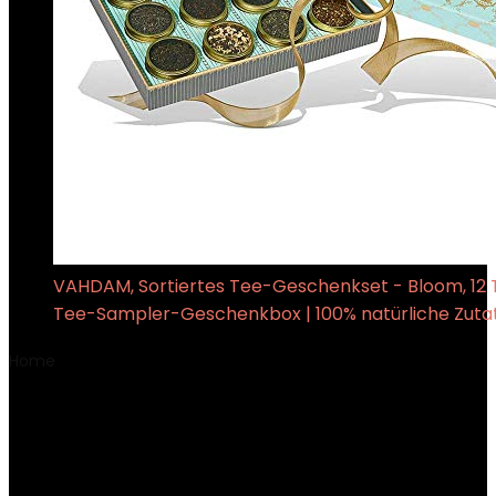
VAHDAM, Sortiertes Tee-Geschenkset - Bloom, 12 T
Tee-Sampler-Geschenkbox | 100% natürliche Zuta
Home
Product Datum eerste beschikbaarheid
22 juni
2017
22 juni 2017