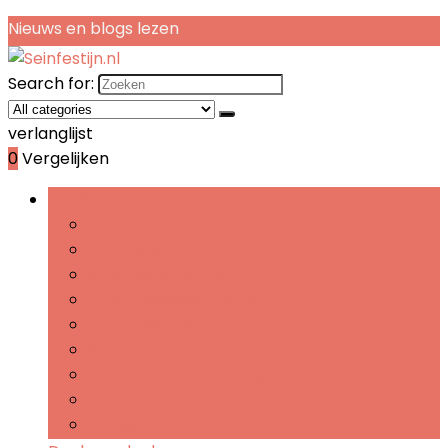
Nieuws en blogs lezen
Search for:
verlanglijst
0
Vergelijken
Bladeren door rubrieken
Theegeschenken
Koffiegeschenken
Snoepgeschenken
Chocoladegeschenken
Snackgeschenken
Sausgeschenken
Jam- and confiturengeschenken
Specerijengeschenken
Kaasgeschenken