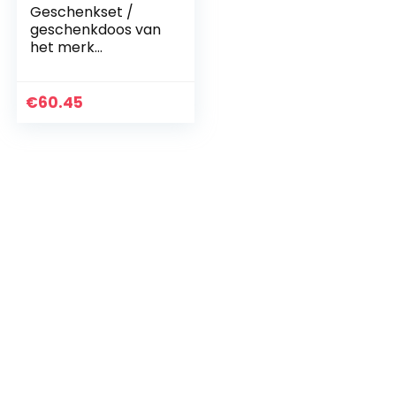
Geschenkset /
geschenkdoos van
het merk
TABASCO®
‘BURNING
FLAVOURS’ 7 x 148
€
60.45
ml glazen flessen
met zeven zeer
scherpe en…