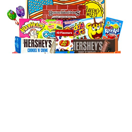
Grote Amerikaanse snoepgoed-cadeaumand, snoep
uit de VS, keuze uit Hersheys, Reeses, Nerds, Jolly
Rancher in in een…
€
34.95